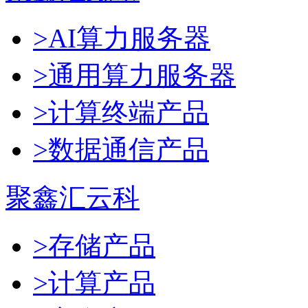
>AI算力服务器
>通用算力服务器
>计算终端产品
>数据通信产品
聚鑫汇云科
>存储产品
>计算产品