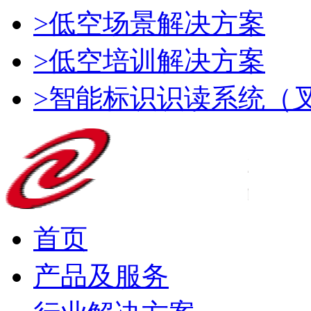
>低空场景解决方案
>低空培训解决方案
>智能标识识读系统（
首页
产品及服务