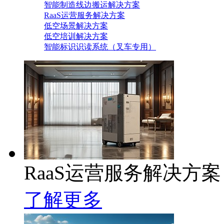
智能制造线边搬运解决方案
RaaS运营服务解决方案
低空场景解决方案
低空培训解决方案
智能标识识读系统（叉车专用）
RaaS运营服务解决方案
了解更多