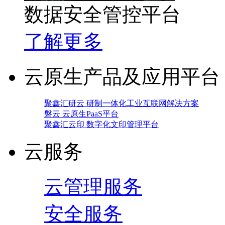
数据安全管控平台
了解更多
云原生产品及应用平台
聚鑫汇研云 研制一体化工业互联网解决方案
磐云 云原生PaaS平台
聚鑫汇云印 数字化文印管理平台
云服务
云管理服务
安全服务