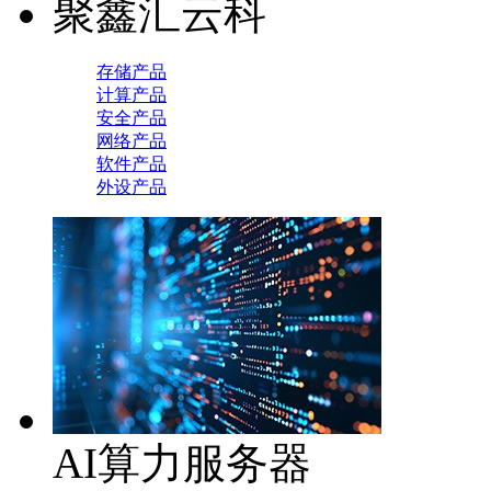
聚鑫汇云科
存储产品
计算产品
安全产品
网络产品
软件产品
外设产品
AI算力服务器