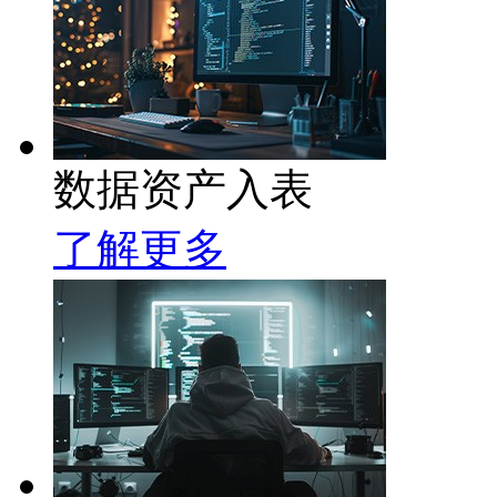
数据资产入表
了解更多