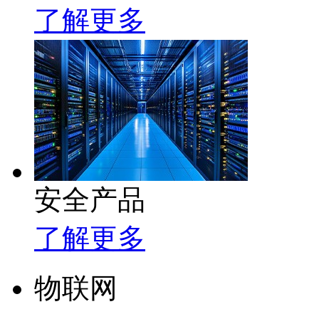
了解更多
安全产品
了解更多
物联网