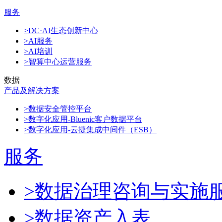
服务
>DC·AI生态创新中心
>AI服务
>AI培训
>智算中心运营服务
数据
产品及解决方案
>数据安全管控平台
>数字化应用-Bluenic客户数据平台
>数字化应用-云捷集成中间件（ESB）
服务
>数据治理咨询与实施
>数据资产入表