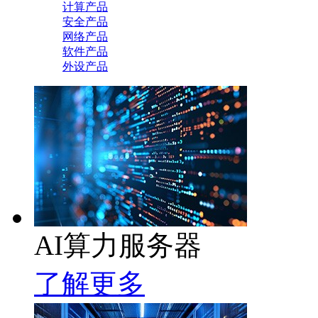
计算产品
安全产品
网络产品
软件产品
外设产品
AI算力服务器
了解更多