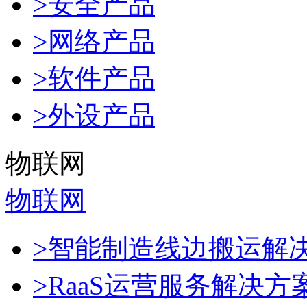
>安全产品
>网络产品
>软件产品
>外设产品
物联网
物联网
>智能制造线边搬运解
>RaaS运营服务解决方