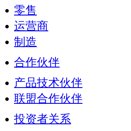
零售
运营商
制造
合作伙伴
产品技术伙伴
联盟合作伙伴
投资者关系