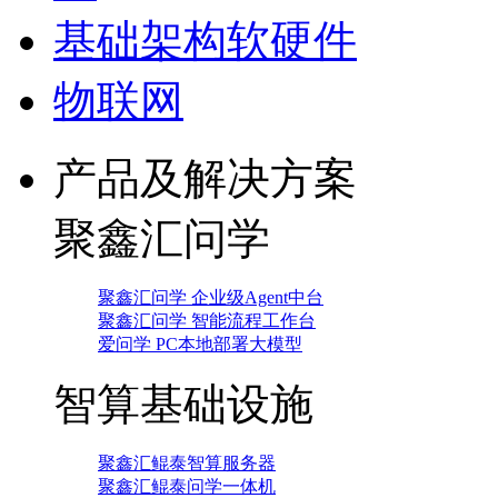
基础架构软硬件
物联网
产品及解决方案
聚鑫汇问学
聚鑫汇问学 企业级Agent中台
聚鑫汇问学 智能流程工作台
爱问学 PC本地部署大模型
智算基础设施
聚鑫汇鲲泰智算服务器
聚鑫汇鲲泰问学一体机