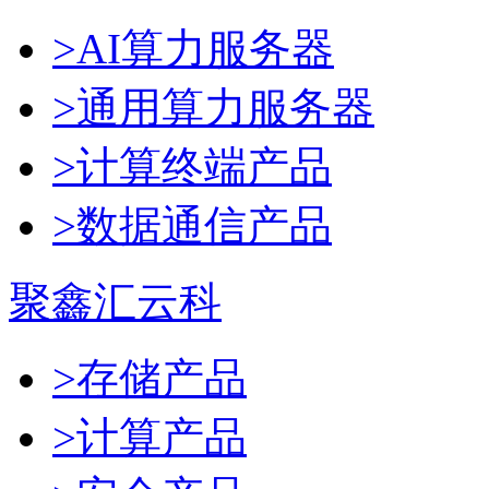
>AI算力服务器
>通用算力服务器
>计算终端产品
>数据通信产品
聚鑫汇云科
>存储产品
>计算产品