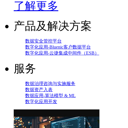
了解更多
产品及解决方案
数据安全管控平台
数字化应用-Bluenic客户数据平台
数字化应用-云捷集成中间件（ESB）
服务
数据治理咨询与实施服务
数据资产入表
数据应用-算法模型 & ML
数字化应用开发