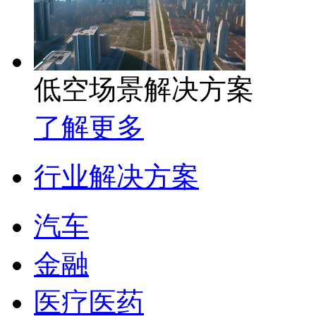
低空场景解决方案
了解更多
行业解决方案
汽车
金融
医疗医药